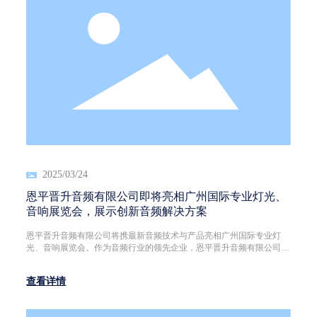
2025/03/24
恩平晋升音频有限公司即将亮相广州国际专业灯光、
音响展览会，展示创新音频解决方案
恩平晋升音频有限公司将携最新音频技术与产品亮相广州国际专业灯
光、音响展览会。作为音频行业的领先企业，恩平晋升音频有限公司一
直致力于为全球用户提供高品质的音频解决方案。此次展会，公司将展
示多款创新产品，涵盖专业音响设备、智能音频系统及定制化解决方
查看详情
案，满足不同场景下的音频需求。