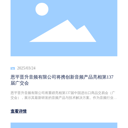
2025/03/24
恩平晋升音频有限公司将携创新音频产品亮相第137
届广交会
恩平晋升音频有限公司将重磅亮相第137届中国进出口商品交易会（广
交会），展示其最新研发的音频产品与技术解决方案。作为音频行业的
创新先锋，恩平晋升音频有限公司始终致力于为全球客户提供高品质、
高性能的音频设备，满足专业音响、家庭娱乐及商业场景的多样化需
查看详情
求。