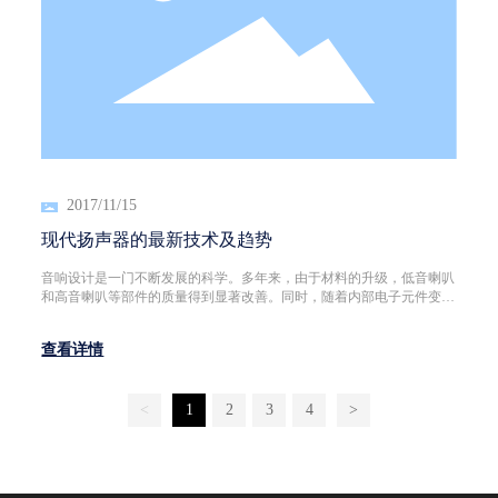
2017/11/15
现代扬声器的最新技术及趋势
音响设计是一门不断发展的科学。多年来，由于材料的升级，低音喇叭
和高音喇叭等部件的质量得到显著改善。同时，随着内部电子元件变得
更强劲，音箱还增加了新的功能。这些改善的结果比音圈换个纸盘的效
果大多了。 可以肯定地说，在高端音响市场，没有糟糕的音响系统。
查看详情
不同的产品都有各自的支持者和批评者，但在音质方面，差异主要取决
于个人品味。正因如此，那些曾经能够凭借自身的好音质或声誉赢得项
目的品牌，如今却不得不以其他方式争夺业务。他们需要为集成商提供
<
1
2
3
4
>
出色的音响方案，该方案可以由非专业用户快速部署，远程监管和控
制，并且价格要有吸引力。这意味着箱体内需要搭载大量技术。 当
然，安装有各种形状和尺寸，并非所有的方案都满足相同的需求——你
不会选择悬挂式音响系统作为夜总会的主要扩声。因此，本文将探讨现
代扬声器设计中一些常见的共势。