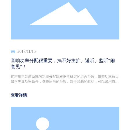
2017/11/15
音响功率分配很重要，搞不好主扩、返听、监听“闹
意见”！
扩声用主音箱系统的功率分配应根据所确定的组合台数，依照功率放大
器不失真功率条件，选择适当的台数。对于音箱的驱动，可以采用前级
分频方式，也可以采用功率分频方式。为了保证厅堂内音箱系统工作的
合理性与可靠性，在功率分配的分组与布线技术上，须作专门处理。
查看详情